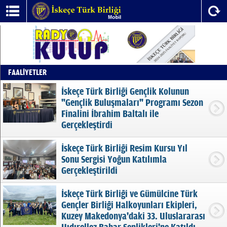
FAALİYETLER
İskeçe Türk Birliği Gençlik Kolunun
"Gençlik Buluşmaları" Programı Sezon
Finalini İbrahim Baltalı ile
Gerçekleştirdi
İskeçe Türk Birliği Resim Kursu Yıl
Sonu Sergisi Yoğun Katılımla
Gerçekleştirildi
İskeçe Türk Birliği ve Gümülcine Türk
Gençler Birliği Halkoyunları Ekipleri,
Kuzey Makedonya'daki 33. Uluslararası