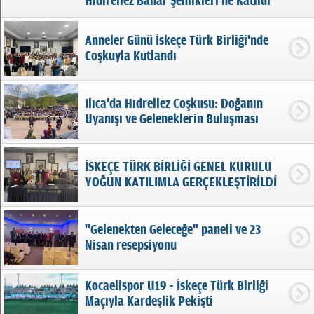
Hıdırellez Bahar Şenlikleri'ne Katıldı
Anneler Günü İskeçe Türk Birliği'nde
Coşkuyla Kutlandı
Ilıca'da Hıdrellez Coşkusu: Doğanın
Uyanışı ve Geleneklerin Buluşması
İSKEÇE TÜRK BİRLİĞİ GENEL KURULU
YOĞUN KATILIMLA GERÇEKLEŞTİRİLDİ
"Gelenekten Geleceğe" paneli ve 23
Nisan resepsiyonu
Kocaelispor U19 - İskeçe Türk Birliği
Maçıyla Kardeşlik Pekişti