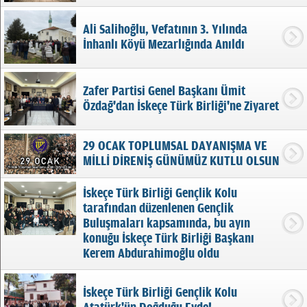
Ali Salihoğlu, Vefatının 3. Yılında
İnhanlı Köyü Mezarlığında Anıldı
Zafer Partisi Genel Başkanı Ümit
Özdağ'dan İskeçe Türk Birliği'ne Ziyaret
29 OCAK TOPLUMSAL DAYANIŞMA VE
MİLLİ DİRENİŞ GÜNÜMÜZ KUTLU OLSUN
İskeçe Türk Birliği Gençlik Kolu
tarafından düzenlenen Gençlik
Buluşmaları kapsamında, bu ayın
konuğu İskeçe Türk Birliği Başkanı
Kerem Abdurahimoğlu oldu
İskeçe Türk Birliği Gençlik Kolu