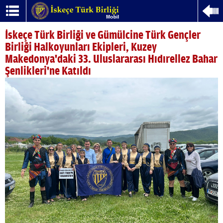
İskeçe Türk Birliği ve Gümülcine Türk Gençler
Birliği Halkoyunları Ekipleri, Kuzey
Makedonya'daki 33. Uluslararası Hıdırellez Bahar
Şenlikleri'ne Katıldı