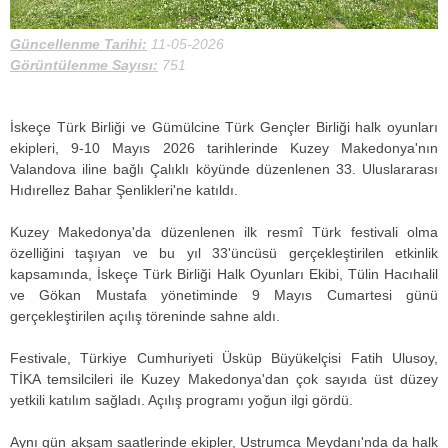
Güncellenme Tarihi:
11-05-2026
Görüntülenme Sayısı:
751
İskeçe Türk Birliği ve Gümülcine Türk Gençler Birliği halk oyunları
ekipleri, 9-10 Mayıs 2026 tarihlerinde Kuzey Makedonya'nın
Valandova iline bağlı Çalıklı köyünde düzenlenen 33. Uluslararası
Hıdırellez Bahar Şenlikleri'ne katıldı.
Kuzey Makedonya'da düzenlenen ilk resmî Türk festivali olma
özelliğini taşıyan ve bu yıl 33'üncüsü gerçekleştirilen etkinlik
kapsamında, İskeçe Türk Birliği Halk Oyunları Ekibi, Tülin Hacıhalil
ve Gökan Mustafa yönetiminde 9 Mayıs Cumartesi günü
gerçekleştirilen açılış töreninde sahne aldı.
Festivale, Türkiye Cumhuriyeti Üsküp Büyükelçisi Fatih Ulusoy,
TİKA temsilcileri ile Kuzey Makedonya'dan çok sayıda üst düzey
yetkili katılım sağladı. Açılış programı yoğun ilgi gördü.
Aynı gün akşam saatlerinde ekipler, Ustrumca Meydanı'nda da halk