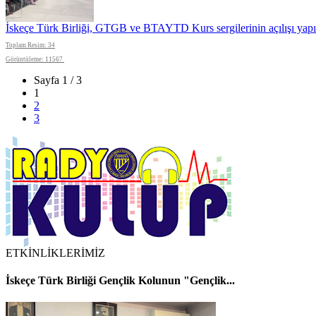
İskeçe Türk Birliği, GTGB ve BTAYTD Kurs sergilerinin açılışı yapı
Toplam Resim: 34
Görüntüleme: 11567
Sayfa 1 / 3
1
2
3
ETKİNLİKLERİMİZ
İskeçe Türk Birliği Gençlik Kolunun "Gençlik...