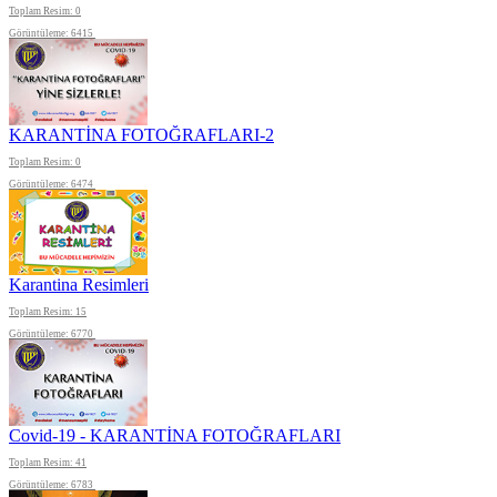
Toplam Resim: 0
Görüntüleme: 6415
KARANTİNA FOTOĞRAFLARI-2
Toplam Resim: 0
Görüntüleme: 6474
Karantina Resimleri
Toplam Resim: 15
Görüntüleme: 6770
Covid-19 - KARANTİNA FOTOĞRAFLARI
Toplam Resim: 41
Görüntüleme: 6783