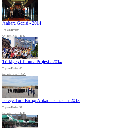
Ankara Gezisi - 2014
Toplam Resim: 15
Görüntüleme: 11362
Türkiye'yi Tanıma Projesi - 2014
Toplam Resim: 40
Görüntüleme: 10651
İskeçe Türk Birliği Ankara Temasları-2013
Toplam Resim: 37
Görüntüleme: 11288