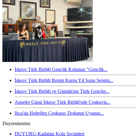
İskeçe Türk Birliği Gençlik Kolunun "Gençlik...
İskeçe Türk Birliği Resim Kursu Yıl Sonu Sergisi...
İskeçe Türk Birliği ve Gümülcine Türk Gençler...
Anneler Günü İskeçe Türk Birliği'nde Coşkuyla...
Ilıca'da Hıdrellez Coşkusu: Doğanın Uyanışı...
Duyurularımız
DUYURU-Kadınlar Kolu Seçimleri