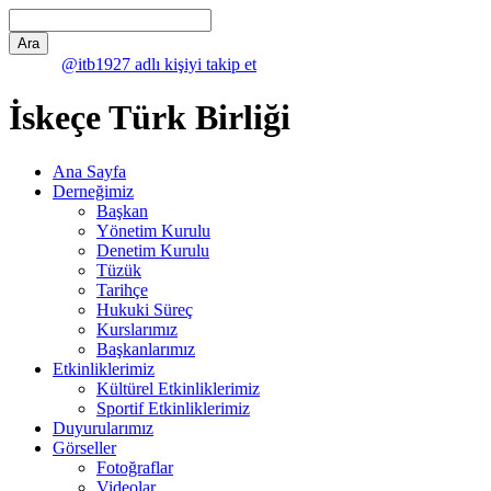
@itb1927 adlı kişiyi takip et
İskeçe Türk Birliği
Ana Sayfa
Derneğimiz
Başkan
Yönetim Kurulu
Denetim Kurulu
Tüzük
Tarihçe
Hukuki Süreç
Kurslarımız
Başkanlarımız
Etkinliklerimiz
Kültürel Etkinliklerimiz
Sportif Etkinliklerimiz
Duyurularımız
Görseller
Fotoğraflar
Videolar