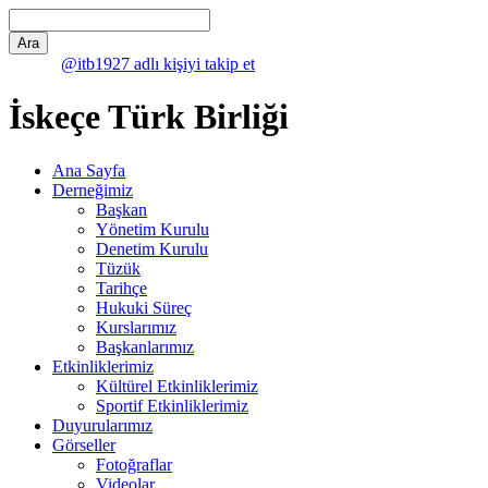
@itb1927 adlı kişiyi takip et
İskeçe Türk Birliği
Ana Sayfa
Derneğimiz
Başkan
Yönetim Kurulu
Denetim Kurulu
Tüzük
Tarihçe
Hukuki Süreç
Kurslarımız
Başkanlarımız
Etkinliklerimiz
Kültürel Etkinliklerimiz
Sportif Etkinliklerimiz
Duyurularımız
Görseller
Fotoğraflar
Videolar