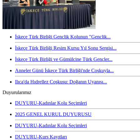
İskeçe Türk Birliği Gençlik Kolunun "Gençlik...
İskeçe Türk Birliği Resim Kursu Yıl Sonu Sergisi...
İskeçe Türk Birliği ve Gümülcine Türk Gençler...
Anneler Günü İskeçe Türk Birliği'nde Coşkuyla...
Ilıca'da Hıdrellez Coşkusu: Doğanın Uyanışı...
Duyurularımız
DUYURU-Kadınlar Kolu Seçimleri
2025 GENEL KURUL DUYURUSU
DUYURU-Kadınlar Kolu Seçimleri
DUYURU-Kurs Kayıtları