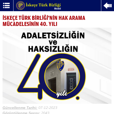
İSKEÇE TÜRK BİRLİĞİ'NİN HAK ARAMA
MÜCADELESİNİN 40. YILI
Güncellenme Tarihi:
07-12-2023
Görüntülenme Sayısı:
2043