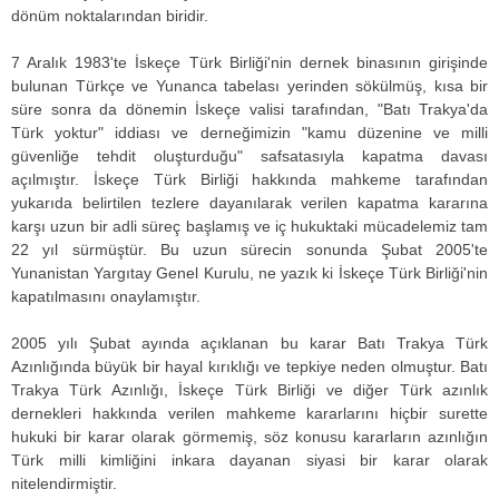
dönüm noktalarından biridir.
7 Aralık 1983'te İskeçe Türk Birliği'nin dernek binasının girişinde
bulunan Türkçe ve Yunanca tabelası yerinden sökülmüş, kısa bir
süre sonra da dönemin İskeçe valisi tarafından, "Batı Trakya'da
Türk yoktur" iddiası ve derneğimizin "kamu düzenine ve milli
güvenliğe tehdit oluşturduğu" safsatasıyla kapatma davası
açılmıştır. İskeçe Türk Birliği hakkında mahkeme tarafından
yukarıda belirtilen tezlere dayanılarak verilen kapatma kararına
karşı uzun bir adli süreç başlamış ve iç hukuktaki mücadelemiz tam
22 yıl sürmüştür. Bu uzun sürecin sonunda Şubat 2005'te
Yunanistan Yargıtay Genel Kurulu, ne yazık ki İskeçe Türk Birliği'nin
kapatılmasını onaylamıştır.
2005 yılı Şubat ayında açıklanan bu karar Batı Trakya Türk
Azınlığında büyük bir hayal kırıklığı ve tepkiye neden olmuştur. Batı
Trakya Türk Azınlığı, İskeçe Türk Birliği ve diğer Türk azınlık
dernekleri hakkında verilen mahkeme kararlarını hiçbir surette
hukuki bir karar olarak görmemiş, söz konusu kararların azınlığın
Türk milli kimliğini inkara dayanan siyasi bir karar olarak
nitelendirmiştir.