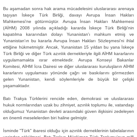
Bu aşamadan sonra hak arama mücadelesini uluslararası arenaya
taşıyan İskeçe Türk Birliği, davayı Avrupa İnsan Hakları
Mahkemesi'ne götürmüştür. Avrupa İnsan Hakları Mahkemesi
(AİHM) 2008 yılında açıkladığı kararda İskeçe Türk Birliği'nin
kapatılma kararından dolayı Yunanistan'ı mahkum etmiş ve
Yunanistan'ın bu kararla Avrupa İnsan Hakları Sözleşmesi'ni ihlal
ettiğine hükmetmiştir. Ancak, Yunanistan 15 yıldan bu yana İskeçe
Türk Birliği ve diğer Türk azınlık dernekleriyle ilgili AİHM kararlarını
uygulamamakta ısrar etmektedir. Avrupa Konseyi Bakanlar
Komitesi, AİHM İcra Dairesi ve diğer uluslararası kuruluşların AİHM
kararlarını uygulaması yönünde çağrı ve baskılarını görmezden
gelen Yunanistan, kendi söylemleriyle de büyük bir çelişki
yaşamaktadır.
Batı Trakya Türklerini rencide eden, demokrasi ve uluslararası
hukuk normlarından uzak bu zihniyet, azınlık toplumu ile, vatandaşı
olduğumuz Yunanistan devleti arasındaki güven ilişkisini zedeleyen
en önemli meselelerden biri haline gelmiştir.
İsminde "Türk" ibaresi olduğu için azınlık derneklerinin tabelalarının
yerinden sökülmesi, Batı Trakya Müslüman Türk Toplumu'nun milli