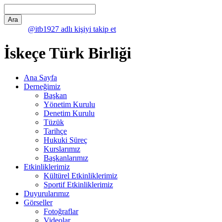
@itb1927 adlı kişiyi takip et
İskeçe Türk Birliği
Ana Sayfa
Derneğimiz
Başkan
Yönetim Kurulu
Denetim Kurulu
Tüzük
Tarihçe
Hukuki Süreç
Kurslarımız
Başkanlarımız
Etkinliklerimiz
Kültürel Etkinliklerimiz
Sportif Etkinliklerimiz
Duyurularımız
Görseller
Fotoğraflar
Videolar