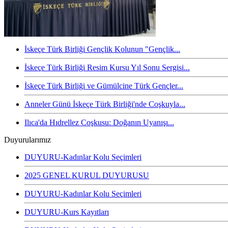
İskeçe Türk Birliği Gençlik Kolunun "Gençlik...
İskeçe Türk Birliği Resim Kursu Yıl Sonu Sergisi...
İskeçe Türk Birliği ve Gümülcine Türk Gençler...
Anneler Günü İskeçe Türk Birliği'nde Coşkuyla...
Ilıca'da Hıdrellez Coşkusu: Doğanın Uyanışı...
Duyurularımız
DUYURU-Kadınlar Kolu Seçimleri
2025 GENEL KURUL DUYURUSU
DUYURU-Kadınlar Kolu Seçimleri
DUYURU-Kurs Kayıtları