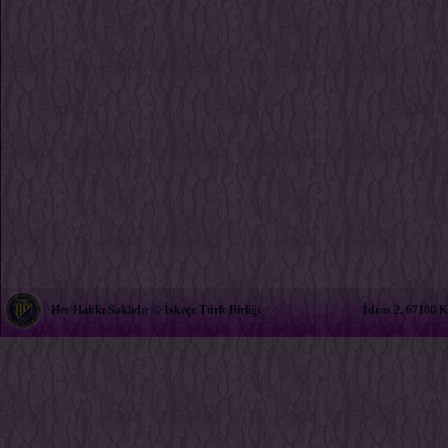
Her Hakkı Saklıdır © İskeçe Türk Birliği
İdras 2, 67100 K