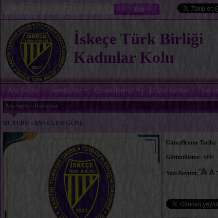
İskeçe Türk Birliği
Kadınlar Kolu
Ana Sayfa
Derneğimiz
Etkinliklerimiz
Duyurularımız
Görse
Ana Sayfa » Duyurular
DUYURU - ANNELER GÜNÜ
Güncellenme Tarihi:
Görüntüleme:
4896
Yazı Boyutu: