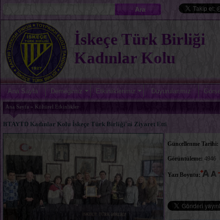
İskeçe Türk Birliği
Kadınlar Kolu
Ana Sayfa
Derneğimiz
Etkinliklerimiz
Duyurularımız
Görse
Ana Sayfa » Kültürel Etkinlikler
BTAYTD Kadınlar Kolu İskeçe Türk Birliği'ni Ziyaret Etti
Güncellenme Tarihi:
Görüntüleme:
4946
Yazı Boyutu: