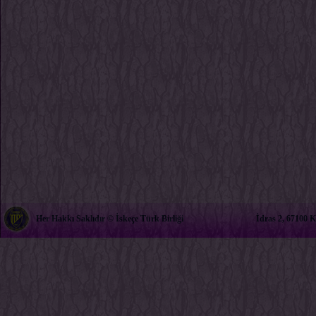
Her Hakkı Saklıdır © İskeçe Türk Birliği
İdras 2, 67100 K