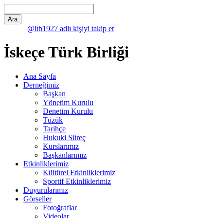
@itb1927 adlı kişiyi takip et
İskeçe Türk Birliği
Ana Sayfa
Derneğimiz
Başkan
Yönetim Kurulu
Denetim Kurulu
Tüzük
Tarihçe
Hukuki Süreç
Kurslarımız
Başkanlarımız
Etkinliklerimiz
Kültürel Etkinliklerimiz
Sportif Etkinliklerimiz
Duyurularımız
Görseller
Fotoğraflar
Videolar