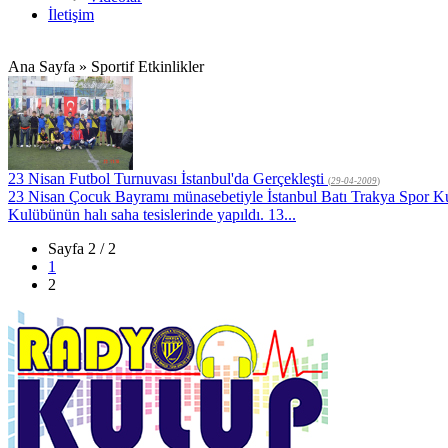
İletişim
Ana Sayfa » Sportif Etkinlikler
23 Nisan Futbol Turnuvası İstanbul'da Gerçekleşti
(
29-04-2009
)
23 Nisan Çocuk Bayramı münasebetiyle İstanbul Batı Trakya Spor Kulu
Kulübünün halı saha tesislerinde yapıldı. 13...
Sayfa 2 / 2
1
2