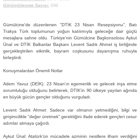
Görüntülenme Sayısı:
696
Gümülcine'de düzenlenen "DTİK 23 Nisan Resepsiyonu", Batı
Trakya Türk toplumunun yoğun katılımıyla geleceğe dair güçlü
mesajlara sahne oldu. Türkiye'nin Gümülcine Başkonsolosu Aykut
Ünal ve DTİK Balkanlar Başkanı Levent Sadık Ahmet iş birliğinde
gerçekleştirilen etkinlik, bayram coşkusunu dayanışma ruhuyla
birleştirdi.
Konuşmalardan Önemli Notlar
Adem Yavuz (DEİK): 23 Nisan'ın egemenlik ve gelecek inşa etme
sorumluluğu olduğunu belirterek, DTİK'in 90 ülkeye yayılan ağında
en büyük gücün gençler olduğunu vurguladı.
Levent Sadık Ahmet: Sadece var olmanın yetmediğini, bilgi ve
girişimcilikle "değer üretmek" gerektiğini ifade ederek gençleri cesur
adımlar atmaya çağırdı.
Aykut Ünal: Atatürk'ün mücadele azminin nesillere ilham verdiğini