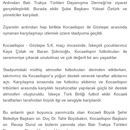
Ardından Batı Trakya Türkleri Dayanışma Derneği'ne ziyaret
gerçekleştirildi. Burada ekibi Şube Başkanı Yüksel Öztürk ve
yöneticiler karşıladı.
Ziyaretin ardından hep birlikte Kocaelispor ile Göztepe arasında
oynanan karşılaşmayı izlemek üzere stadyuma geçildi.
Kocaelispor - Göztepe S.K. maçı öncesinde, İskeçeli çocuklarımız
Kaya Çolak ve Baran Şükrüoğlu, Kocaelispor futbolcuları ile
seremoniye çıkarak unutulmaz ve çok değerli bir anı yaşadılar.
Stadyumdaki müthiş atmosfer futbolcuları derinden etkilerken,
takımımız da Kocaelispor'a yoğun destek vererek taraftar atkılarını
açtı. Karşılaşma sırasında ise futbolcu ekibimiz ve Kocaelispor
tribünleri arasında karşılıklı tezahüratlar yapılarak güçlü bir destek
atmosferi oluşturuldu. İskeçe Türk Birliği futbol ekibi Kocaeli
taraftarları tarafından büyük ilgi ve sevgiyle karşılandı.
Bu anlamlı gezi boyunca yanımızda olan Kocaeli Büyük Şehir
Belediye Başkanı sn. Doç Dr. Tahir Büyükakın, Kocaelispor Başkanı
sn. Recep Durul ve bizlerin yanında olan Batı Trakya Türkleri