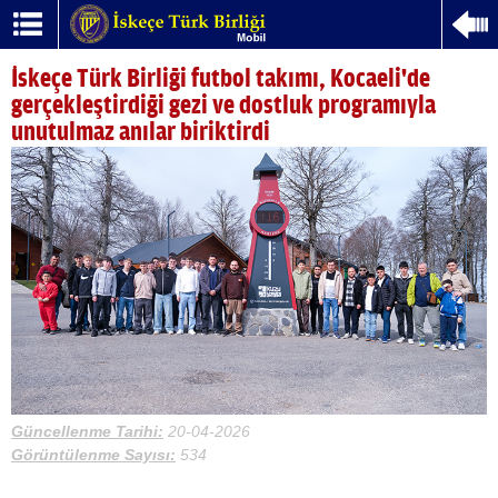
İskeçe Türk Birliği futbol takımı, Kocaeli'de
gerçekleştirdiği gezi ve dostluk programıyla
unutulmaz anılar biriktirdi
Güncellenme Tarihi:
20-04-2026
Görüntülenme Sayısı:
534