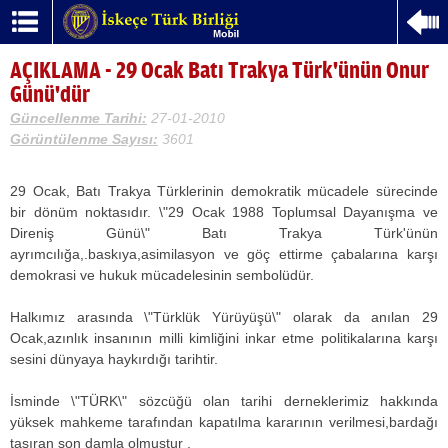
AÇIKLAMA - 29 Ocak Batı Trakya Türk'ünün Onur
Günü'dür
Güncellenme Tarihi:
27-01-2010
Görüntülenme Sayısı:
3601
29 Ocak, Batı Trakya Türklerinin demokratik mücadele sürecinde
bir dönüm noktasıdır. \"29 Ocak 1988 Toplumsal Dayanışma ve
Direniş Günü\" Batı Trakya Türk'ünün
ayrımcılığa,.baskıya,asimilasyon ve göç ettirme çabalarına karşı
demokrasi ve hukuk mücadelesinin sembolüdür.
Halkımız arasında \"Türklük Yürüyüşü\" olarak da anılan 29
Ocak,azınlık insanının milli kimliğini inkar etme politikalarına karşı
sesini dünyaya haykırdığı tarihtir.
İsminde \"TÜRK\" sözcüğü olan tarihi derneklerimiz hakkında
yüksek mahkeme tarafından kapatılma kararının verilmesi,bardağı
taşıran son damla olmustur .