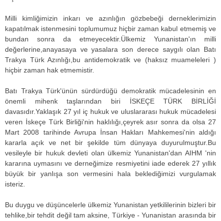
Milli kimliğimizin inkarı ve azınlığın gözbebeği derneklerimizin
kapatılmak istenmesini toplumumuz hiçbir zaman kabul etmemiş ve
bundan sonra da etmeyecektir.Ülkemiz Yunanistan'ın milli
değerlerine,anayasaya ve yasalara son derece saygılı olan Batı
Trakya Türk Azınlığı,bu antidemokratik ve (haksız muameleleri )
hiçbir zaman hak etmemistir.
Batı Trakya Türk'ünün sürdürdüğü demokratik mücadelesinin en
önemli mihenk taşlarından biri İSKEÇE TÜRK BİRLİĞİ
davasıdır.Yaklaşık 27 yıl iç hukuk ve uluslararası hukuk mücadelesi
veren İskeçe Türk Birliği'nin haklılığı,çeyrek asır sonra da olsa 27
Mart 2008 tarihinde Avrupa İnsan Hakları Mahkemesi'nin aldığı
kararla açık ve net bir şekilde tüm dünyaya duyurulmuştur.Bu
vesileyle bir hukuk devleti olan ülkemiz Yunanistan'dan AIHM 'nin
kararına uymasını ve derneğimize resmiyetini iade ederek 27 yıllık
büyük bir yanlışa son vermesini hala beklediğimizi vurgulamak
isteriz.
Bu duygu ve düşüncelerle ülkemiz Yunanistan yetkililerinin bizleri bir
tehlike,bir tehdit değil tam aksine, Türkiye - Yunanistan arasında bir