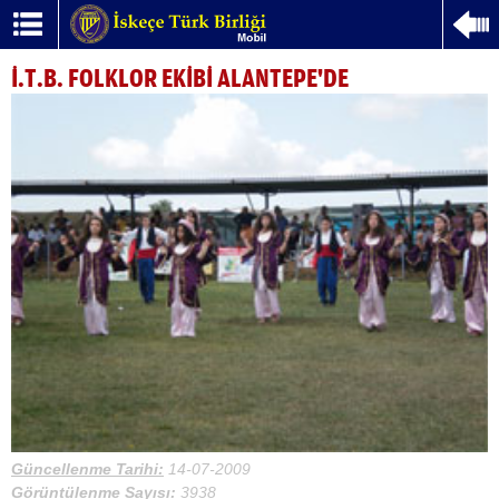
İ.T.B. FOLKLOR EKİBİ ALANTEPE'DE
Güncellenme Tarihi:
14-07-2009
Görüntülenme Sayısı:
3938