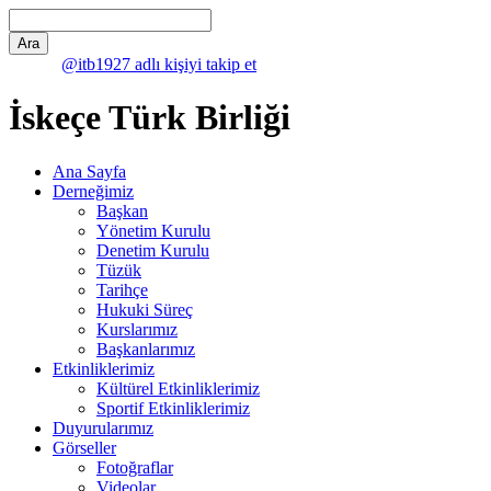
@itb1927 adlı kişiyi takip et
İskeçe Türk Birliği
Ana Sayfa
Derneğimiz
Başkan
Yönetim Kurulu
Denetim Kurulu
Tüzük
Tarihçe
Hukuki Süreç
Kurslarımız
Başkanlarımız
Etkinliklerimiz
Kültürel Etkinliklerimiz
Sportif Etkinliklerimiz
Duyurularımız
Görseller
Fotoğraflar
Videolar