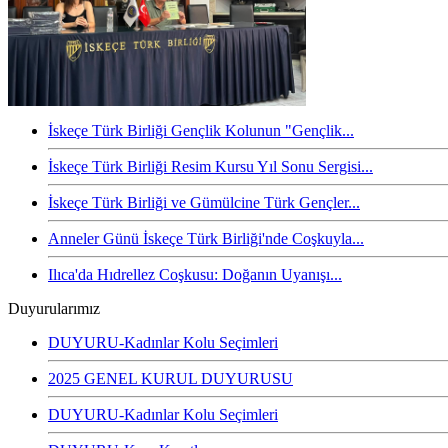
İskeçe Türk Birliği Gençlik Kolunun "Gençlik...
İskeçe Türk Birliği Resim Kursu Yıl Sonu Sergisi...
İskeçe Türk Birliği ve Gümülcine Türk Gençler...
Anneler Günü İskeçe Türk Birliği'nde Coşkuyla...
Ilıca'da Hıdrellez Coşkusu: Doğanın Uyanışı...
Duyurularımız
DUYURU-Kadınlar Kolu Seçimleri
2025 GENEL KURUL DUYURUSU
DUYURU-Kadınlar Kolu Seçimleri