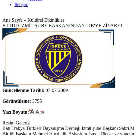
İletişim
Ana Sayfa » Kültürel Etkinlikler
BTTDD İZMİT ŞUBE BAŞKANINDAN İTB'YE ZİYARET
Güncellenme Tarihi:
07-07-2009
Görüntüleme:
3755
Yazı Boyutu:
Resim Galerisi
Batı Trakya Türkleri Dayanışma Derneği İzmit şube Başkanı Sabri MU
Birliği Başkanı Mehmet Hacıhalil, Asbaşkan İsmet Tüccar ve yönetim