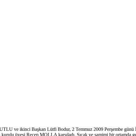
TLU ve ikinci Başkan Lütfi Bodur, 2 Temmuz 2009 Perşembe günü İskeç
 kurulu üyesi Recep MOLLA karşıladı. Sıcak ve samimi bir ortamda ger