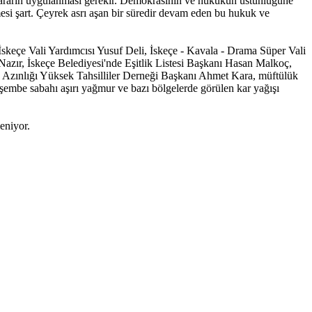
 kararın uygulanması gerekir. Demokrasinin ve hukukun üstünlüğüne
mesi şart. Çeyrek asrı aşan bir süredir devam eden bu hukuk ve
 İskeçe Vali Yardımcısı Yusuf Deli, İskeçe - Kavala - Drama Süper Vali
ır, İskeçe Belediyesi'nde Eşitlik Listesi Başkanı Hasan Malkoç,
a Azınlığı Yüksek Tahsilliler Derneği Başkanı Ahmet Kara, müftülük
rşembe sabahı aşırı yağmur ve bazı bölgelerde görülen kar yağışı
eniyor.