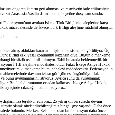
lmasını öngören kararın geri alınması ve resmiyetin iade edilmesinin
avukat Anastasia Vasiliu da mahkeme heyetine dosyasını sundu.
Federasyonu'nun avukatı İskeçe Türk Birliği'nin taleplerine karşı
 hukuk mücadelesinde de İskeçe Türk Birliği aleyhine müdahil olmuştu.
da bulundu.
önce almış oldukları kararlarını iptal etme sistemi öngörülüyor. Üç
eçe Türk Birliği eski yasal konumunu kazansın diye. Bugün o mahkeme
hangi bir sözlü usül kullanılmıyor. Tabii bu arada beklenmedik bir
rasyonu İ.T.B aleyhine müdahalesi oldu. Fakat İskeçe Asliye Hukuk
Zannediyorum ki mahkeme bu müdahaleyi reddedecektir. Federasyonun
a mahkemelerinde davanın tekrar görüşülmesi öngörülüyor fakat
z ve bunu uygulanmasını istiyoruz. Ayrıca şunu da vurgulamak
ediyor. Bu ihlal durumunun ortadan kalkması, İskeçe Asliye Hukuk
iki ay içinde çıkacağını tahmin ediyoruz."
ydaşlarımıza teşekkür ediyoruz. 25 yılı aşkın bir süredir devam
sürpriz olarak nitelendirebileceğimiz bir gelişme yaşandı. Daha önce
halede bulundu. Merkezi Selanik'te olan bu federasyon daha önce de