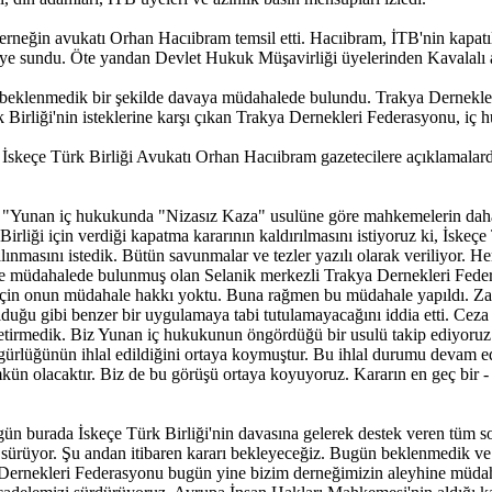
erneğin avukatı Orhan Hacıibram temsil etti. Hacıibram, İTB'nin kapatı
ye sundu. Öte yandan Devlet Hukuk Müşavirliği üyelerinden Kavalalı 
eklenmedik bir şekilde davaya müdahalede bulundu. Trakya Dernekleri 
Birliği'nin isteklerine karşı çıkan Trakya Dernekleri Federasyonu, iç
skeçe Türk Birliği Avukatı Orhan Hacıibram gazetecilere açıklamalar
ı: "Yunan iç hukukunda "Nizasız Kaza" usulüne göre mahkemelerin daha 
rliği için verdiği kapatma kararının kaldırılmasını istiyoruz ki, İsk
masını istedik. Bütün savunmalar ve tezler yazılı olarak veriliyor. Her
ze müdahalede bulunmuş olan Selanik merkezli Trakya Dernekleri Fede
 için onun müdahale hakkı yoktu. Buna rağmen bu müdahale yapıldı. 
uğu gibi benzer bir uygulamaya tabi tutulamayacağını iddia etti. Cez
 getirmedik. Biz Yunan iç hukukunun öngördüğü bir usulü takip ediyoru
gürlüğünün ihlal edildiğini ortaya koymuştur. Bu ihlal durumu devam 
ün olacaktır. Biz de bu görüşü ortaya koyuyoruz. Kararın en geç bir - 
ün burada İskeçe Türk Birliği'nin davasına gelerek destek veren tüm so
sürüyor. Şu andan itibaren kararı bekleyeceğiz. Bugün beklenmedik ve 
a Dernekleri Federasyonu bugün yine bizim derneğimizin aleyhine müda