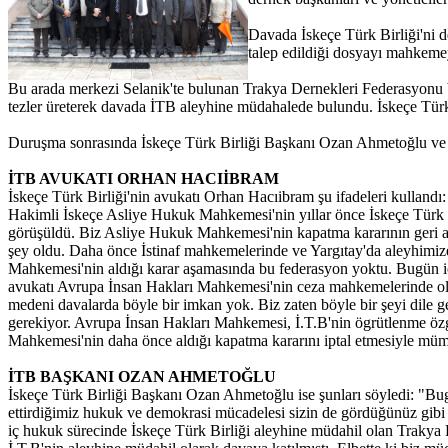
Davada İskeçe Türk Birliği'ni d
talep edildiği dosyayı mahkeme
Bu arada merkezi Selanik'te bulunan Trakya Dernekleri Federasyonu b
tezler üreterek davada İTB aleyhine müdahalede bulundu. İskeçe Türk 
Duruşma sonrasında İskeçe Türk Birliği Başkanı Ozan Ahmetoğlu ve İ
İTB AVUKATI ORHAN HACIİBRAM
İskeçe Türk Birliği'nin avukatı Orhan Hacıibram şu ifadeleri kulland
Hakimli İskeçe Asliye Hukuk Mahkemesi'nin yıllar önce İskeçe Türk Bi
görüşüldü. Biz Asliye Hukuk Mahkemesi'nin kapatma kararının geri alın
şey oldu. Daha önce İstinaf mahkemelerinde ve Yargıtay'da aleyhimi
Mahkemesi'nin aldığı karar aşamasında bu federasyon yoktu. Bugün
avukatı Avrupa İnsan Hakları Mahkemesi'nin ceza mahkemelerinde old
medeni davalarda böyle bir imkan yok. Biz zaten böyle bir şeyi dile
gerekiyor. Avrupa İnsan Hakları Mahkemesi, İ.T.B'nin ögrütlenme öz
Mahkemesi'nin daha önce aldığı kapatma kararını iptal etmesiyle mümk
İTB BAŞKANI OZAN AHMETOĞLU
İskeçe Türk Birliği Başkanı Ozan Ahmetoğlu ise şunları söyledi: "Bug
ettirdiğimiz hukuk ve demokrasi mücadelesi sizin de gördüğünüz gibi 
iç hukuk sürecinde İskeçe Türk Birliği aleyhine müdahil olan Traky