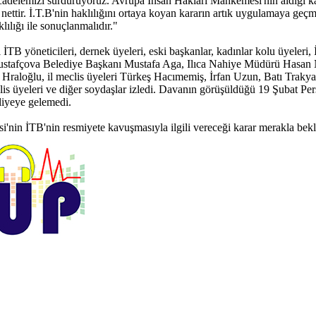
 mücadelemizi sürdürüyoruz. Avrupa İnsan Hakları Mahkemesi'nin aldığı
nettir. İ.T.B'nin haklılığını ortaya koyan kararın artık uygulamaya geç
ılığı ile sonuçlanmalıdır."
İTB yöneticileri, dernek üyeleri, eski başkanlar, kadınlar kolu üyeleri,
tafçova Belediye Başkanı Mustafa Aga, Ilıca Nahiye Müdürü Hasan Naz
Hraloğlu, il meclis üyeleri Türkeş Hacımemiş, İrfan Uzun, Batı Traky
eclis üyeleri ve diğer soydaşlar izledi. Davanın görüşüldüğü 19 Şubat Pe
liyeye gelemedi.
nin İTB'nin resmiyete kavuşmasıyla ilgili vereceği karar merakla bekl