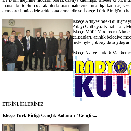
İ.T.B'nin aleyhine müdahil olarak davaya katılmıştı. Elbette ki biz
inanan bir toplum olarak uluslararası mahkemenin aldığı karar açık ve 
demokrasi mücadele artık sona ermelidir ve İskeçe Türk Birliği'nin hakl
İskeçe Adliyesindeki duruşmayı 
Adayı Gülbeyaz Karahasan, Mus
İskeçe Müftü Yardımcısı Ahmet 
çalışanları, azınlık belediye m
nedeniyle çok sayıda soydaş ad
İskeçe Asliye Hukuk Mahkemesi'
ETKİNLİKLERİMİZ
İskeçe Türk Birliği Gençlik Kolunun "Gençlik...