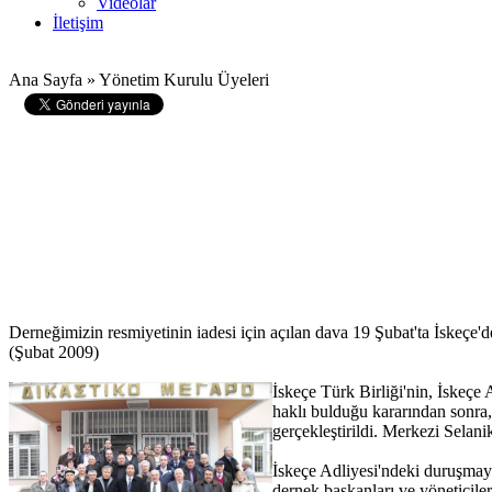
Videolar
İletişim
Ana Sayfa » Yönetim Kurulu Üyeleri
Derneğimizin resmiyetinin iadesi için açılan dava 19 Şubat'ta İskeçe'
(Şubat 2009)
İskeçe Türk Birliği'nin, İskeç
haklı bulduğu kararından sonra,
gerçekleştirildi. Merkezi Sela
İskeçe Adliyesi'ndeki duruşmayı
dernek başkanları ve yöneticiler