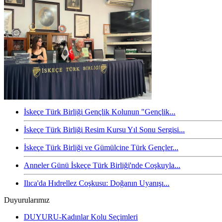
İskeçe Türk Birliği Gençlik Kolunun "Gençlik...
İskeçe Türk Birliği Resim Kursu Yıl Sonu Sergisi...
İskeçe Türk Birliği ve Gümülcine Türk Gençler...
Anneler Günü İskeçe Türk Birliği'nde Coşkuyla...
Ilıca'da Hıdrellez Coşkusu: Doğanın Uyanışı...
Duyurularımız
DUYURU-Kadınlar Kolu Seçimleri