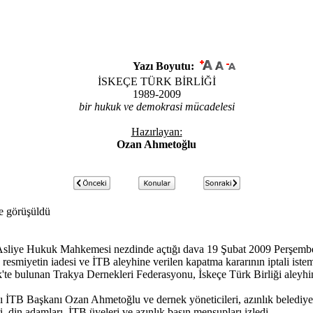
Yazı Boyutu:
İSKEÇE TÜRK BİRLİĞİ
1989-2009
bir hukuk ve demokrasi mücadelesi
Hazırlayan:
Ozan Ahmetoğlu
de görüşüldü
e Asliye Hukuk Mahkemesi nezdinde açtığı dava 19 Şubat 2009 Perşemb
 resmiyetin iadesi ve İTB aleyhine verilen kapatma kararının iptali is
nik'te bulunan Trakya Dernekleri Federasyonu, İskeçe Türk Birliği aley
 İTB Başkanı Ozan Ahmetoğlu ve dernek yöneticileri, azınlık belediye baş
i, din adamları, İTB üyeleri ve azınlık basın mensupları izledi.