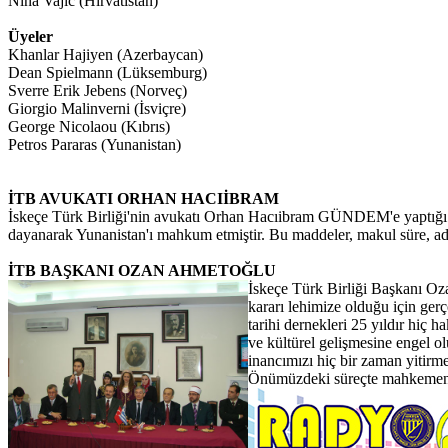
Nina Vajic (Hırvatistan)
Üyeler
Khanlar Hajiyen (Azerbaycan)
Dean Spielmann (Lüksemburg)
Sverre Erik Jebens (Norveç)
Giorgio Malinverni (İsviçre)
George Nicolaou (Kıbrıs)
Petros Pararas (Yunanistan)
İTB AVUKATI ORHAN HACIİBRAM
İskeçe Türk Birliği'nin avukatı Orhan Hacıibram GÜNDEM'e yaptığı a
dayanarak Yunanistan'ı mahkum etmiştir. Bu maddeler, makul süre, adi
İTB BAŞKANI OZAN AHMETOĞLU
İskeçe Türk Birliği Başkanı Oz
kararı lehimize olduğu için ger
tarihi dernekleri 25 yıldır hiç 
ve kültürel gelişmesine engel 
inancımızı hiç bir zaman yitirm
Önümüzdeki süreçte mahkemenin k