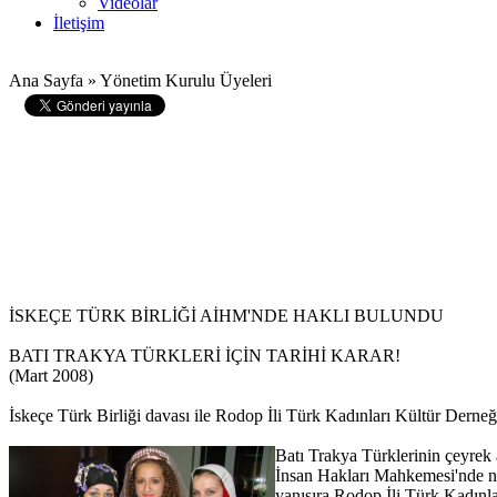
Videolar
İletişim
Ana Sayfa » Yönetim Kurulu Üyeleri
İSKEÇE TÜRK BİRLİĞİ AİHM'NDE HAKLI BULUNDU
BATI TRAKYA TÜRKLERİ İÇİN TARİHİ KARAR!
(Mart 2008)
İskeçe Türk Birliği davası ile Rodop İli Türk Kadınları Kültür Derne
Batı Trakya Türklerinin çeyrek
İnsan Hakları Mahkemesi'nde no
yanısıra Rodop İli Türk Kadınl