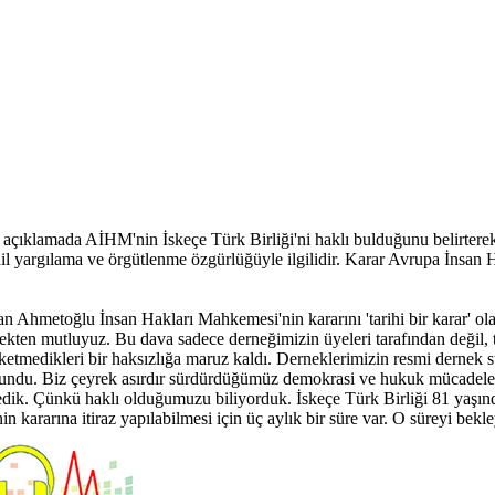
çıklamada AİHM'nin İskeçe Türk Birliği'ni haklı bulduğunu belirtere
l yargılama ve örgütlenme özgürlüğüyle ilgilidir. Karar Avrupa İnsan 
an Ahmetoğlu İnsan Hakları Mahkemesi'nin kararını 'tarihi bir karar' 
çekten mutluyuz. Bu dava sadece derneğimizin üyeleri tarafından değil,
haketmedikleri bir haksızlığa maruz kaldı. Derneklerimizin resmi dernek
olundu. Biz çeyrek asırdır sürdürdüğümüz demokrasi ve hukuk mücadeles
edik. Çünkü haklı olduğumuzu biliyorduk. İskeçe Türk Birliği 81 yaşında
ararına itiraz yapılabilmesi için üç aylık bir süre var. O süreyi bekle