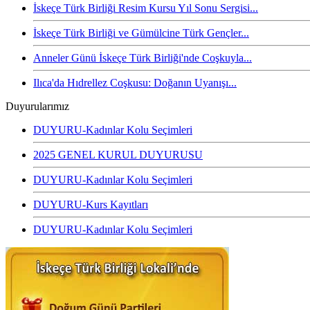
İskeçe Türk Birliği Resim Kursu Yıl Sonu Sergisi...
İskeçe Türk Birliği ve Gümülcine Türk Gençler...
Anneler Günü İskeçe Türk Birliği'nde Coşkuyla...
Ilıca'da Hıdrellez Coşkusu: Doğanın Uyanışı...
Duyurularımız
DUYURU-Kadınlar Kolu Seçimleri
2025 GENEL KURUL DUYURUSU
DUYURU-Kadınlar Kolu Seçimleri
DUYURU-Kurs Kayıtları
DUYURU-Kadınlar Kolu Seçimleri