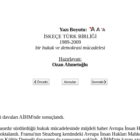
Yazı Boyutu:
İSKEÇE TÜRK BİRLİĞİ
1989-2009
bir hukuk ve demokrasi mücadelesi
Hazırlayan:
Ozan Ahmetoğlu
ği davaları AİHM'nde sonuçlandı.
 asırdır sürdürdüğü hukuk mücadelesinde müjdeli haber Avrupa İnsan Hak
ktalandı. Fransa'nın Strazburg kentindeki Avrupa İnsan Hakları Mahk
arı Kültür Derneği davasının da sonucunu açıkladı. AİHM'nin kararı az