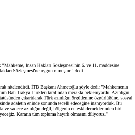
k "Mahkeme, İnsan Hakları Sözleşmesi'nin 6. ve 11. maddesine
Hakları Sözleşmesi'ne uygun olmuştur." dedi.
olarak nitelendirdi. İTB Başkanı Ahmetoğlu şöyle dedi: "Mahkemenin
 tüm Batı Trakya Türkleri tarafından merakla bekleniyordu. Azınlığın
 statüsünden çıkartılarak Türk azınlığın örgütlenme özgürlüğüne, sosyal
inde adaletin eninde sonunda tecelli edeceğine inanıyorduk. Bu
 ve sadece azınlığın değil, bölgenin en eski derneklerinden biri.
yeceğiz. Kararın tüm topluma hayırlı olmasını diliyoruz."