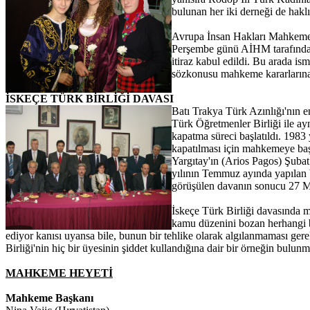
bulunan her iki derneği de hak
Avrupa İnsan Hakları Mahkemesi
Perşembe günü AİHM tarafından y
itiraz kabul edildi. Bu arada i
sözkonusu mahkeme kararlarına y
İSKEÇE TÜRK BİRLİĞİ DAVASI
Batı Trakya Türk Azınlığı'nın e
Türk Öğretmenler Birliği ile ayn
kapatma süreci başlatıldı. 1983 
kapatılması için mahkemeye baş
Yargıtay'ın (Arios Pagos) Şubat
yılının Temmuz ayında yapılan 
görüşülen davanın sonucu 27 Ma
İskeçe Türk Birliği davasında m
kamu düzenini bozan herhangi bir
ediyor kanısı uyansa bile, bunun bir tehlike olarak algılanmaması gerek
Birliği'nin hiç bir üyesinin şiddet kullandığına dair bir örneğin bulun
MAHKEME HEYETİ
Mahkeme Başkanı