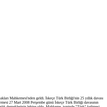
ları Mahkemesi'nden geldi. İskeçe Türk Birliği'nin 25 yıllık davası
emesi 27 Mart 2008 Perşembe günü İskeçe Türk Birliği davasının
ınlık derneklerinin lehine oldu. Mahkeme, isminde "Türk" kelimesi