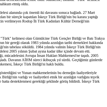
 mahkum etmiş oldu.
lesi alanında çok önemli iki davasını sonuca bağladı. 27 Mart
 bir süreçle kapatılan İskeçe Türk Birliği'nin bu karara yaptığı
izin verilmeyen Rodop İli Türk Kadınları Kültür Derneği'nin
de "Türk" kelimesi olan Gümülcine Türk Gençler Birliği ve Batı Trakya
ın bir gereği olarak 1983 yılında azınlığın tarihi dernekleri hakkında
i'nin tabelası söküldü. 1984 yılında valinin İskeçe Türk Birliği'nin
lesi 2005 yılının Şubat ayına kadar ülke içinde devam etti.
liği, mücadelesini Avrupa İnsan Hakları Mahkemesi'ne taşıdı. 2005
ladı. Davanın AİHM süreci ikibuçuk yıl sürdü. Geçtiğimiz günlerde
emesi, İskeçe Türk Birliği'ni haklı buldu.
gösterdiğini ve Yunan mahkemelerinin bu derneğin faaliyetleriyle
iği'nin varlığı ve faaliyetleri etnik bir azınlığın varlığını teşvik
e hatta desteklenmesi gerektiği şeklinde görüş bildirdi. İskeçe Türk