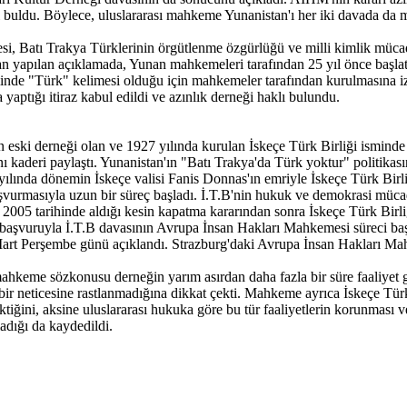
lı buldu. Böylece, uluslararası mahkeme Yunanistan'ı her iki davada da
, Batı Trakya Türklerinin örgütlenme özgürlüğü ve milli kimlik mücade
apılan açıklamada, Yunan mahkemeleri tarafından 25 yıl önce başlatılan
sminde "Türk" kelimesi olduğu için mahkemeler tarafından kurulmasına 
aptığı itiraz kabul edildi ve azınlık derneği haklı bulundu.
n eski derneği olan ve 1927 yılında kurulan İskeçe Türk Birliği ismin
ı kaderi paylaştı. Yunanistan'ın "Batı Trakya'da Türk yoktur" politikasın
yılında dönemin İskeçe valisi Fanis Donnas'ın emriyle İskeçe Türk Birliğ
vurmasıyla uzun bir süreç başladı. İ.T.B'nin hukuk ve demokrasi mücade
 2005 tarihinde aldığı kesin kapatma kararından sonra İskeçe Türk Bir
başvuruyla İ.T.B davasının Avrupa İnsan Hakları Mahkemesi süreci baş
rt Perşembe günü açıklandı. Strazburg'daki Avrupa İnsan Hakları Mahk
ahkeme sözkonusu derneğin yarım asırdan daha fazla bir süre faaliyet 
 neticesine rastlanmadığına dikkat çekti. Mahkeme ayrıca İskeçe Türk Birl
tiğini, aksine uluslararası hukuka göre bu tür faaliyetlerin korunması v
madığı da kaydedildi.