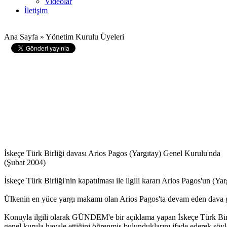
Videolar
İletişim
Ana Sayfa » Yönetim Kurulu Üyeleri
İskeçe Türk Birliği davası Arios Pagos (Yargıtay) Genel Kurulu'nda
(Şubat 2004)
İskeçe Türk Birliği'nin kapatılması ile ilgili kararı Arios Pagos'un (
Ülkenin en yüce yargı makamı olan Arios Pagos'ta devam eden dava ge
Konuyla ilgili olarak GÜNDEM'e bir açıklama yapan İskeçe Türk Birli
genel kurula havale ettiğini öğrenmiş bulunduklarını ifade ederek şöy