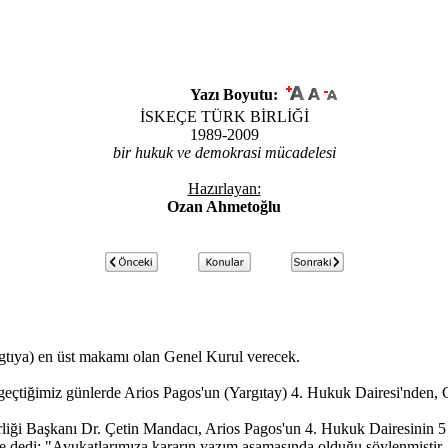
Yazı Boyutu:
İSKEÇE TÜRK BİRLİĞİ
1989-2009
bir hukuk ve demokrasi mücadelesi
Hazırlayan:
Ozan Ahmetoğlu
Yargtıya) en üst makamı olan Genel Kurul verecek.
çtiğimiz günlerde Arios Pagos'un (Yargıtay) 4. Hukuk Dairesi'nden, G
ği Başkanı Dr. Çetin Mandacı, Arios Pagos'un 4. Hukuk Dairesinin 5 Ar
le dedi: "Avukatlarımıza kararın yazım aşamasında olduğu söylenmiştir.