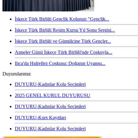
İskeçe Türk Birliği Gençlik Kolunun "Gençlik...
İskeçe Türk Birliği Resim Kursu Yıl Sonu Sergisi...
İskeçe Türk Birliği ve Gümülcine Türk Gençler...
Anneler Günü İskeçe Türk Birliği'nde Coşkuyla...
Ilıca'da Hıdrellez Coşkusu: Doğanın Uyanışı...
Duyurularımız
DUYURU-Kadınlar Kolu Seçimleri
2025 GENEL KURUL DUYURUSU
DUYURU-Kadınlar Kolu Seçimleri
DUYURU-Kurs Kayıtları
DUYURU-Kadınlar Kolu Seçimleri