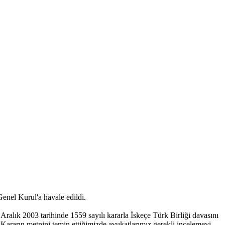
enel Kurul'a havale edildi.
alık 2003 tarihinde 1559 sayılı kararla İskeçe Türk Birliği davasını
 Kararın metnini temin ettiğimizde avukatlarımız gerekli incelemeyi