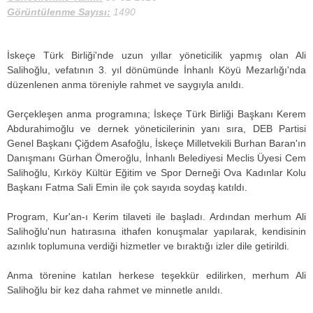
Görüntülenme Sayısı:
1490
İskeçe Türk Birliği'nde uzun yıllar yöneticilik yapmış olan Ali
Salihoğlu, vefatının 3. yıl dönümünde İnhanlı Köyü Mezarlığı'nda
düzenlenen anma töreniyle rahmet ve saygıyla anıldı.
Gerçekleşen anma programına; İskeçe Türk Birliği Başkanı Kerem
Abdurahimoğlu ve dernek yöneticilerinin yanı sıra, DEB Partisi
Genel Başkanı Çiğdem Asafoğlu, İskeçe Milletvekili Burhan Baran'ın
Danışmanı Gürhan Ömeroğlu, İnhanlı Belediyesi Meclis Üyesi Cem
Salihoğlu, Kırköy Kültür Eğitim ve Spor Derneği Ova Kadınlar Kolu
Başkanı Fatma Sali Emin ile çok sayıda soydaş katıldı.
Program, Kur'an-ı Kerim tilaveti ile başladı. Ardından merhum Ali
Salihoğlu'nun hatırasına ithafen konuşmalar yapılarak, kendisinin
azınlık toplumuna verdiği hizmetler ve bıraktığı izler dile getirildi.
Anma törenine katılan herkese teşekkür edilirken, merhum Ali
Salihoğlu bir kez daha rahmet ve minnetle anıldı.