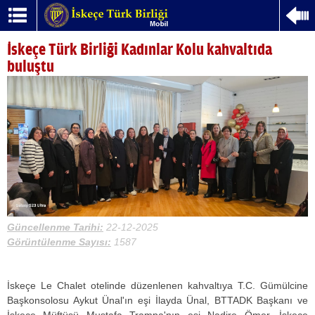
İskeçe Türk Birliği Kadınlar Kolu kahvaltıda
buluştu
Güncellenme Tarihi:
22-12-2025
Görüntülenme Sayısı:
1587
İskeçe Le Chalet otelinde düzenlenen kahvaltıya T.C. Gümülcine
Başkonsolosu Aykut Ünal'ın eşi İlayda Ünal, BTTADK Başkanı ve
İskeçe Müftüsü Mustafa Trampa'nın eşi Nadire Ömer, İskeçe