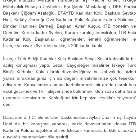
Milletvekili Hüseyin Zeybek'in Eşi Şerife Mustafaoğlu, DEB Partisi
Başkanı Çiğdem Asafoğlu, BTAYTD Kadınlar Kolu Başkanı Sevtap
Hint, Kırköy Derneği Ova Kadınlar Kolu Başkanı Fatma Saliemin,
Dinkler Hanımeli Derneği Başkanı Aylan Küçük, İTB Yönetim ve
Denetim Kurulu kadın üyeleri, Kurum kuruluş temsilcileri, İTB Eski
Kadınlar Kolu Başkanları, öğretmenler, emekli öğretmenler ile
İskeçe ve civar köylerden yaklaşık 200 kadın katıldı.
İskeçe Türk Birliği Kadınlar Kolu Başkanı Sevgi Sezai kahvaltıda bir
açılış konuşması yaptı. Sezai 'Saygıdeğer misafirler İskeçe Türk
Birliği Kadınlar Kolu olarak düzenlediğimiz bu kahvaltıda bizleri
yalnız bırakmadığınız için siz değerli misafirlerimize çok teşekkür
ediyorum. Kahvaltımızın amacı kadınlarımızla bir arada olarak hoş
vakit geçirmek ve fikir alışverişinde bulunmak. Ben sözü daha fazla
uzatmak istemiyorum. Katıldığınız için hepinize teşekkür ediyorum'
dedi.
Daha sonra T.C. Gümülcine Başkonsolosu Aykut Ünal'ın eşi İlayda
Ünal da bir konuşma yaparak, nazik davetlerinden dolayı İTB
Kadınlar Koluna teşekkür etti ve İskeçe'li kadınlarla birlikte olmaktan
duyduğu memnuniyeti dile getirdi.