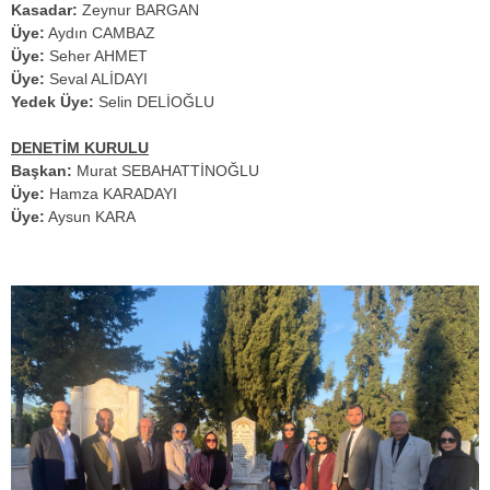
Kasadar:
Zeynur BARGAN
Üye:
Aydın CAMBAZ
Üye:
Seher AHMET
Üye:
Seval ALİDAYI
Yedek Üye:
Selin DELİOĞLU
DENETİM KURULU
Başkan:
Murat SEBAHATTİNOĞLU
Üye:
Hamza KARADAYI
Üye:
Aysun KARA