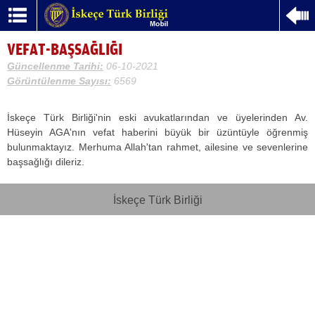
VEFAT-BAŞSAĞLIĞI
Güncellenme Tarihi:
06-10-2021
Görüntülenme Sayısı:
6569
İskeçe Türk Birliği'nin eski avukatlarından ve üyelerinden Av.
Hüseyin AGA'nın vefat haberini büyük bir üzüntüyle öğrenmiş
bulunmaktayız. Merhuma Allah'tan rahmet, ailesine ve sevenlerine
başsağlığı dileriz.
İskeçe Türk Birliği